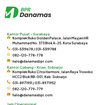
Kantor Pusat - Surabaya
Komplek Ruko Golden Palace, Jalan Mayjen HR
Muhammad No. 373 Blok A-25, Kota Surabaya
031-5319678 / 031-5319788
082-120-778-778
halo@danamasbpr.com
Kantor Cabang - Krian, Sidoarjo
Komplek Ruko Citra Harmoni, Jalan Raya Trosobo
HCC2 Blok RB-001, Kab. Sidoarjo
031-8971951 / 031-8971952
082-120-779-779
halo@danamasbpr.com
Jam Operasional