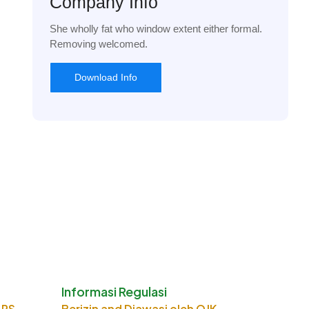
Company Info
She wholly fat who window extent either formal.
Removing welcomed.
Download Info
Informasi Regulasi
LPS
Berizin and Diawasi oleh OJK